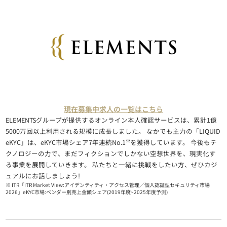
現在募集中求人の一覧はこちら
ELEMENTSグループが提供するオンライン本人確認サービスは、累計1億
5000万回以上利用される規模に成長しました。 なかでも主力の「LIQUID
※
eKYC」は、eKYC市場シェア7年連続No.1
を獲得しています。 今後もテ
クノロジーの力で、まだフィクションでしかない空想世界を、現実化す
る事業を展開していきます。 私たちと一緒に挑戦をしたい方、ぜひカジ
ュアルにお話しましょう!
※ ITR「ITR Market View:アイデンティティ・アクセス管理／個人認証型セキュリティ市場
2026」eKYC市場:ベンダー別売上金額シェア(2019年度~2025年度予測)