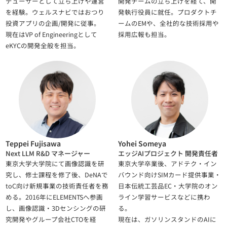
デューサーとして立ち上げや運営
開発チームの立ち上げを経て、開
を経験。ウェルスナビではおつり
発執行役員に就任。プロダクトチ
投資アプリの企画/開発に従事。
ームのEMや、全社的な技術採用や
現在はVP of Engineeringとして
採用広報も担当。
eKYCの開発全般を担当。
Teppei Fujisawa
Yohei Someya
Next LLM R&D マネージャー
エッジAIプロジェクト 開発責任者
東京大学大学院にて画像認識を研
東京大学卒業後、アドテク・イン
究し、修士課程を修了後、DeNAで
バウンド向けSIMカード提供事業・
toC向け新規事業の技術責任者を務
日本伝統工芸品EC・大学院のオン
める。2016年にELEMENTSへ参画
ライン学習サービスなどに携わ
し、画像認識・3Dセンシングの研
る。
究開発やグループ会社CTOを経
現在は、ガソリンスタンドのAIに