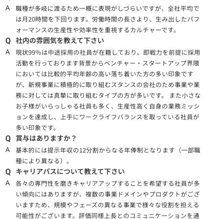
職種が多岐に渡るため一概に表現がしづらいですが、全社平均で
A
は月20時間を下回ります。労働時間の長さより、生み出したパフ
ォーマンスの生産性や効率性を重視するカルチャーです。
社内の雰囲気を教えて下さい
Q
現状99％は中途採用の社員が在籍しており、即戦力を前提に採用
A
活動を行っております背景からベンチャー・スタートアップ界隈
においては比較的平均年齢の高い落ち着いた方の多い印象です
が、新規事業に積極的に取り組むスタンスの会社のため事業や業
務に対しては真摯に取り組むタイプの方が多いです。 また小さな
お子様がいらっしゃる社員も多く、生産性高く自身の業務ミッシ
ョンを達成し、上手にワークライフバランスを取っている社員が
多い印象です。
賞与はありますか？
Q
基本的には提示年収の12分割からなる年俸制となります（一部職
A
種により異なる）。
キャリアパスについて教えて下さい
Q
各々の専門性を磨きキャリアアップすることを希望する社員が多
A
い傾向にはありますが、複数の事業ドメインやプロダクトがござ
いますため、規模やフェーズの異なる事業で様々な役割を担える
可能性がございます。評価同様上長とのコミュニケーションを通