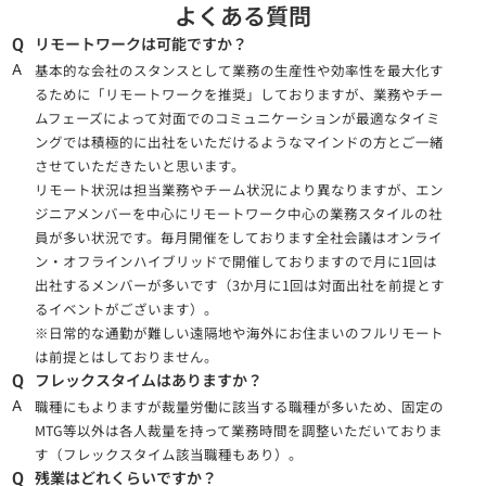
よくある質問
リモートワークは可能ですか？
Q
基本的な会社のスタンスとして業務の生産性や効率性を最大化す
A
るために「リモートワークを推奨」しておりますが、業務やチー
ムフェーズによって対面でのコミュニケーションが最適なタイミ
ングでは積極的に出社をいただけるようなマインドの方とご一緒
させていただきたいと思います。
リモート状況は担当業務やチーム状況により異なりますが、エン
ジニアメンバーを中心にリモートワーク中心の業務スタイルの社
員が多い状況です。毎月開催をしております全社会議はオンライ
ン・オフラインハイブリッドで開催しておりますので月に1回は
出社するメンバーが多いです（3か月に1回は対面出社を前提とす
るイベントがございます）。
※日常的な通勤が難しい遠隔地や海外にお住まいのフルリモート
は前提とはしておりません。
フレックスタイムはありますか？
Q
職種にもよりますが裁量労働に該当する職種が多いため、固定の
A
MTG等以外は各人裁量を持って業務時間を調整いただいておりま
す（フレックスタイム該当職種もあり）。
残業はどれくらいですか？
Q