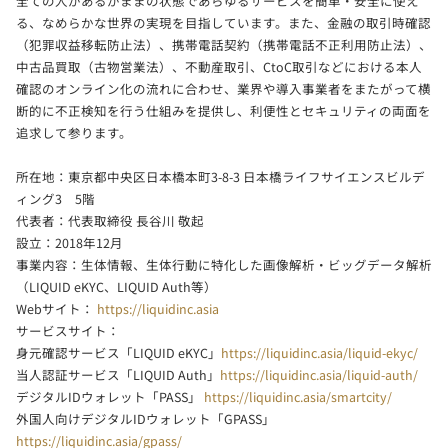
全ての人があるがままの状態であらゆるサービスを簡単・安全に使え
る、なめらかな世界の実現を目指しています。また、金融の取引時確認
（犯罪収益移転防止法）、携帯電話契約（携帯電話不正利用防止法）、
中古品買取（古物営業法）、不動産取引、CtoC取引などにおける本人
確認のオンライン化の流れに合わせ、業界や導入事業者をまたがって横
断的に不正検知を行う仕組みを提供し、利便性とセキュリティの両面を
追求して参ります。
所在地：東京都中央区日本橋本町3-8-3 日本橋ライフサイエンスビルデ
ィング3 5階
代表者：代表取締役 長谷川 敬起
設立：2018年12月
事業内容：生体情報、生体行動に特化した画像解析・ビッグデータ解析
（LIQUID eKYC、LIQUID Auth等）
Webサイト：
https://liquidinc.asia
サービスサイト：
身元確認サービス「LIQUID eKYC」
https://liquidinc.asia/liquid-ekyc/
当人認証サービス「LIQUID Auth」
https://liquidinc.asia/liquid-auth/
デジタルIDウォレット「PASS」
https://liquidinc.asia/smartcity/
外国人向けデジタルIDウォレット「GPASS」
https://liquidinc.asia/gpass/