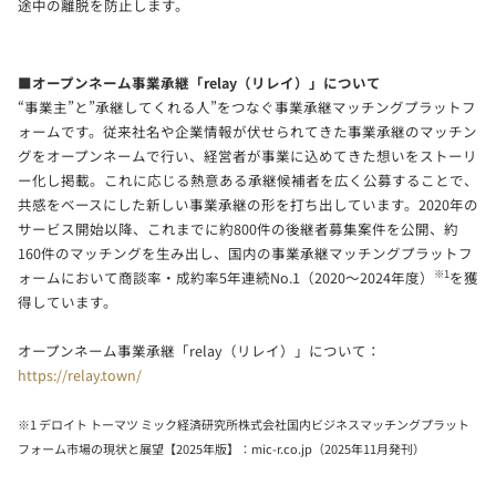
途中の離脱を防止します。
■オープンネーム事業承継「relay（リレイ）」について
“事業主”と”承継してくれる人”をつなぐ事業承継マッチングプラットフ
ォームです。従来社名や企業情報が伏せられてきた事業承継のマッチン
グをオープンネームで行い、経営者が事業に込めてきた想いをストーリ
ー化し掲載。これに応じる熱意ある承継候補者を広く公募することで、
共感をベースにした新しい事業承継の形を打ち出しています。2020年の
サービス開始以降、これまでに約800件の後継者募集案件を公開、約
160件のマッチングを生み出し、国内の事業承継マッチングプラットフ
※1
ォームにおいて商談率・成約率5年連続No.1（2020〜2024年度）
を獲
得しています。
オープンネーム事業承継「relay（リレイ）」について：
https://relay.town/
※1 デロイト トーマツ ミック経済研究所株式会社国内ビジネスマッチングプラット
フォーム市場の現状と展望【2025年版】：mic-r.co.jp（2025年11月発刊）