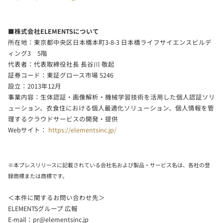
■株式会社ELEMENTSについて
所在地：東京都中央区日本橋本町3-8-3 日本橋ライフサイエンスビルデ
ィング3 5階
代表者：代表取締役社長 長谷川 敬起
証券コード：東証グロース市場 5246
設立：2013年12月
事業内容：生体認証・画像解析・機械学習技術を活用した個人認証ソリ
ューション、衣食住における個人最適化ソリューション、個人情報を管
理するクラウドサービスの開発・提供
Webサイト：
https://elementsinc.jp/
※本プレスリリースに記載されている会社名および製品・サービス名は、各社の登
録商標または商標です。
＜本件に関するお問い合わせ先＞
ELEMENTSグループ 広報
E-mail：
pr@elementsinc.jp