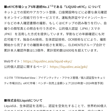
※2
■eKYC市場シェア6年連続No.1
である「LIQUID eKYC」について
ネット上での契約やアカウント登録、口座開設時などに必要な身元確認
をオンライン完結で行うサービスです。運転免許証やマイナンバーカー
ドなどの本人確認書類の撮影、もしくはICチップの読み取りを行い、自
撮りの顔写真との照合を行う方式や、公的個人認証（JPKI / スマホ
JPKI） を活用した方式を提供しています。学割などの年齢確認にも対
応可能です。独自のAI技術、生体認証技術、OCR技術などにより、撮影
開始から完了までの離脱率の低さを実現し、ELEMENTSグループ合計で
累計本人確認件数は1.5億件、累計契約数は600社を超えています。
Webサイト：
https://liquidinc.asia/liquid-ekyc/
公的個人認証に関するページ：
https://liquidinc.asia/jpki/
※2 ITR「ITR Market View：アイデンティティ・アクセス管理／個人認証型セキュリ
ティ市場2025」eKYC市場：ベンダー別売上金額シェア(2019年度～2024年度予測)
■株式会社Liquidについて
Liquidは、生体認証を活用し、認証を空気化することで、世界約80億人