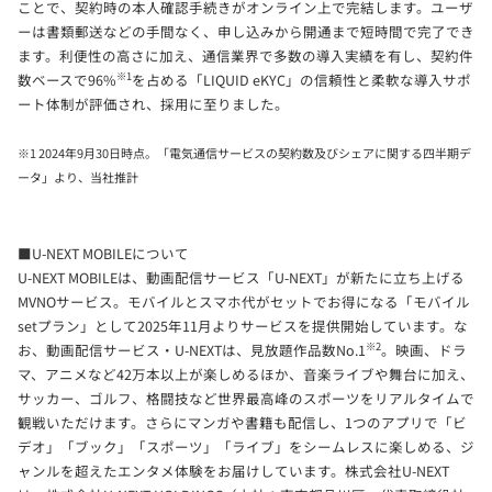
ことで、契約時の本人確認手続きがオンライン上で完結します。ユーザ
ーは書類郵送などの手間なく、申し込みから開通まで短時間で完了でき
ます。利便性の高さに加え、通信業界で多数の導入実績を有し、契約件
※1
数ベースで96%
を占める「LIQUID eKYC」の信頼性と柔軟な導入サポ
ート体制が評価され、採用に至りました。
※1 2024年9月30日時点。「電気通信サービスの契約数及びシェアに関する四半期デ
ータ」より、当社推計
■U-NEXT MOBILEについて
U-NEXT MOBILEは、動画配信サービス「U-NEXT」が新たに立ち上げる
MVNOサービス。モバイルとスマホ代がセットでお得になる「モバイル
setプラン」として2025年11月よりサービスを提供開始しています。な
※2
お、動画配信サービス・U-NEXTは、見放題作品数No.1
。映画、ドラ
マ、アニメなど42万本以上が楽しめるほか、音楽ライブや舞台に加え、
サッカー、ゴルフ、格闘技など世界最高峰のスポーツをリアルタイムで
観戦いただけます。さらにマンガや書籍も配信し、1つのアプリで「ビ
デオ」「ブック」「スポーツ」「ライブ」をシームレスに楽しめる、ジ
ャンルを超えたエンタメ体験をお届けしています。株式会社U-NEXT