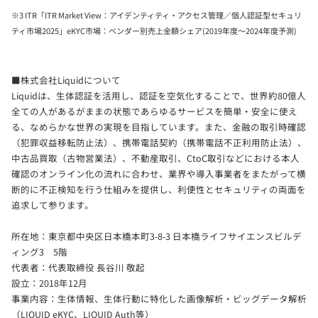
※3 ITR「ITR Market View：アイデンティティ・アクセス管理／個人認証型セキュリ
ティ市場2025」eKYC市場：ベンダー別売上金額シェア(2019年度～2024年度予測)
■株式会社Liquidについて
Liquidは、生体認証を活用し、認証を空気化することで、世界約80億人
全ての人があるがままの状態であらゆるサービスを簡単・安全に使え
る、なめらかな世界の実現を目指しています。また、金融の取引時確認
（犯罪収益移転防止法）、携帯電話契約（携帯電話不正利用防止法）、
中古品買取（古物営業法）、不動産取引、CtoC取引などにおける本人
確認のオンライン化の流れに合わせ、業界や導入事業者をまたがって横
断的に不正検知を行う仕組みを提供し、利便性とセキュリティの両面を
追求して参ります。
所在地：東京都中央区日本橋本町3-8-3 日本橋ライフサイエンスビルデ
ィング3 5階
代表者：代表取締役 長谷川 敬起
設立：2018年12月
事業内容：生体情報、生体行動に特化した画像解析・ビッグデータ解析
（LIQUID eKYC、LIQUID Auth等）