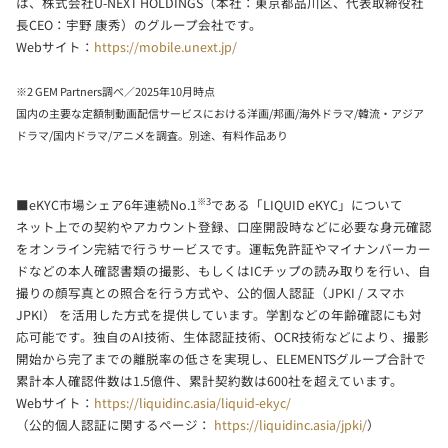
は、株式会社U-NEXT HOLDINGS（本社：東京都品川区、代表取締役社
長CEO：宇野 康秀）のグループ会社です。
Webサイト：
https://mobile.unext.jp/
※2 GEM Partners調べ／2025年10月時点
国内の主要な定額制動画配信サービスにおける洋画/邦画/海外ドラマ/韓流・アジア
ドラマ/国内ドラマ/アニメを調査。別途、有料作品あり
※3
■eKYC市場シェア6年連続No.1
である「LIQUID eKYC」について
ネット上での契約やアカウント登録、口座開設時などに必要な身元確認
をオンライン完結で行うサービスです。運転免許証やマイナンバーカー
ドなどの本人確認書類の撮影、もしくはICチップの読み取りを行い、自
撮りの顔写真との照合を行う方式や、公的個人認証（JPKI / スマホ
JPKI） を活用した方式を提供しています。学割などの年齢確認にも対
応可能です。独自のAI技術、生体認証技術、OCR技術などにより、撮影
開始から完了までの離脱率の低さを実現し、ELEMENTSグループ合計で
累計本人確認件数は1.5億件、累計契約数は600社を超えています。
Webサイト：
https://liquidinc.asia/liquid-ekyc/
（公的個人認証に関するページ：
https://liquidinc.asia/jpki/
）