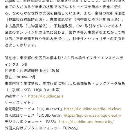
Liquidは、生体認証を活用し、認証を空気化することで、世界約80億人
全ての人があるがままの状態であらゆるサービスを簡単・安全に使え
る、なめらかな世界の実現を目指しています。また、金融の取引時確認
（犯罪収益移転防止法）、携帯電話契約（携帯電話不正利用防止法）、
中古品買取（古物営業法）、不動産取引、CtoC取引などにおける本人
確認のオンライン化の流れに合わせ、業界や導入事業者をまたがって横
断的に不正検知を行う仕組みを提供し、利便性とセキュリティの両面を
追求して参ります。
所在地：東京都中央区日本橋本町3-8-3 日本橋ライフサイエンスビルデ
ィング3 5階
代表者：代表取締役 長谷川 敬起
設立：2018年12月
事業内容：生体情報、生体行動に特化した画像解析・ビッグデータ解析
（LIQUID eKYC、LIQUID Auth等）
Webサイト：
https://liquidinc.asia
サービスサイト：
身元確認サービス「LIQUID eKYC」
https://liquidinc.asia/liquid-ekyc/
当人認証サービス「LIQUID Auth」
https://liquidinc.asia/liquid-auth/
デジタルIDウォレット「PASS」
https://liquidinc.asia/smartcity/
外国人向けデジタルIDウォレット「GPASS」