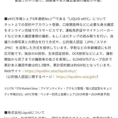
書面でのやり取り、顔画像や本人確認書類の撮影が不要。
※1
■eKYC市場シェア6年連続No.1
である「LIQUID eKYC」について
ネット上での契約やアカウント登録、口座開設時などに必要な身元確認
をオンライン完結で行うサービスです。運転免許証やマイナンバーカー
ドなどの本人確認書類の撮影、もしくはICチップの読み取りを行い、自
撮りの顔写真との照合を行う方式や、公的個人認証（JPKI / スマホ
JPKI） を活用した方式を提供しています。学割などの年齢確認にも対
応可能です。独自のAI技術、生体認証技術、OCR技術などにより、撮影
開始から完了までの離脱率の低さを実現し、ELEMENTSグループ合計で
累計本人確認件数は約1.3億件、累計契約数は約600社となっています。
Webサイト：
https://liquidinc.asia/liquid-ekyc/
（公的個人認証に関するページ：
https://liquidinc.asia/jpki/
）
※1 ITR「ITR Market View：アイデンティティ・アクセス管理／個人認証型セキュリ
ティ市場2025」eKYC市場：ベンダー別売上金額シェア(2019年度～2024年度予測)
■株式会社Liquidについて