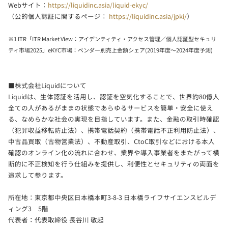
Webサイト：
https://liquidinc.asia/liquid-ekyc/
（公的個人認証に関するページ：
https://liquidinc.asia/jpki/
）
※1 ITR「ITR Market View：アイデンティティ・アクセス管理／個人認証型セキュリ
ティ市場2025」eKYC市場：ベンダー別売上金額シェア(2019年度～2024年度予測)
■株式会社Liquidについて
Liquidは、生体認証を活用し、認証を空気化することで、世界約80億人
全ての人があるがままの状態であらゆるサービスを簡単・安全に使え
る、なめらかな社会の実現を目指しています。また、金融の取引時確認
（犯罪収益移転防止法）、携帯電話契約（携帯電話不正利用防止法）、
中古品買取（古物営業法）、不動産取引、CtoC取引などにおける本人
確認のオンライン化の流れに合わせ、業界や導入事業者をまたがって横
断的に不正検知を行う仕組みを提供し、利便性とセキュリティの両面を
追求して参ります。
所在地：東京都中央区日本橋本町3-8-3 日本橋ライフサイエンスビルデ
ィング3 5階
代表者：代表取締役 長谷川 敬起