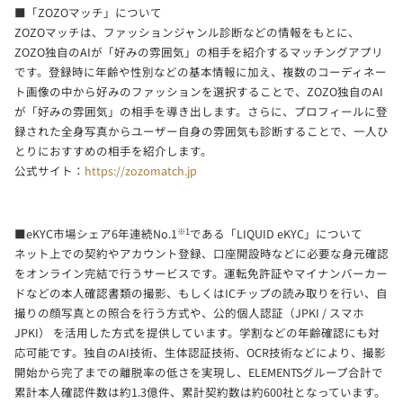
■「ZOZOマッチ」について
ZOZOマッチは、ファッションジャンル診断などの情報をもとに、
ZOZO独自のAIが「好みの雰囲気」の相手を紹介するマッチングアプリ
です。登録時に年齢や性別などの基本情報に加え、複数のコーディネー
ト画像の中から好みのファッションを選択することで、ZOZO独自のAI
が「好みの雰囲気」の相手を導き出します。さらに、プロフィールに登
録された全身写真からユーザー自身の雰囲気も診断することで、一人ひ
とりにおすすめの相手を紹介します。
公式サイト：
https://zozomatch.jp
※1
■eKYC市場シェア6年連続No.1
である「LIQUID eKYC」について
ネット上での契約やアカウント登録、口座開設時などに必要な身元確認
をオンライン完結で行うサービスです。運転免許証やマイナンバーカー
ドなどの本人確認書類の撮影、もしくはICチップの読み取りを行い、自
撮りの顔写真との照合を行う方式や、公的個人認証（JPKI / スマホ
JPKI） を活用した方式を提供しています。学割などの年齢確認にも対
応可能です。独自のAI技術、生体認証技術、OCR技術などにより、撮影
開始から完了までの離脱率の低さを実現し、ELEMENTSグループ合計で
累計本人確認件数は約1.3億件、累計契約数は約600社となっています。