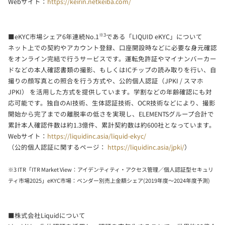
Webサイト：
https://keirin.netkeiba.com/
※3
■eKYC市場シェア6年連続No.1
である「LIQUID eKYC」について
ネット上での契約やアカウント登録、口座開設時などに必要な身元確認
をオンライン完結で行うサービスです。運転免許証やマイナンバーカー
ドなどの本人確認書類の撮影、もしくはICチップの読み取りを行い、自
撮りの顔写真との照合を行う方式や、公的個人認証（JPKI / スマホ
JPKI） を活用した方式を提供しています。学割などの年齢確認にも対
応可能です。独自のAI技術、生体認証技術、OCR技術などにより、撮影
開始から完了までの離脱率の低さを実現し、ELEMENTSグループ合計で
累計本人確認件数は約1.3億件、累計契約数は約600社となっています。
Webサイト：
https://liquidinc.asia/liquid-ekyc/
（公的個人認証に関するページ：
https://liquidinc.asia/jpki/
）
※3 ITR「ITR Market View：アイデンティティ・アクセス管理／個人認証型セキュリ
ティ市場2025」eKYC市場：ベンダー別売上金額シェア(2019年度～2024年度予測)
■株式会社Liquidについて