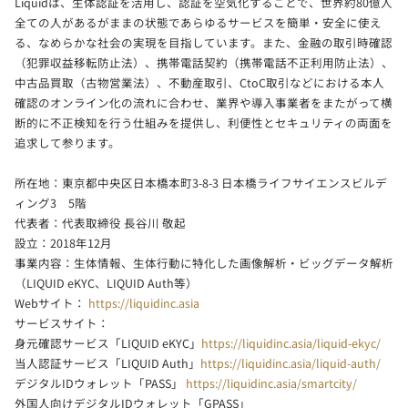
Liquidは、生体認証を活用し、認証を空気化することで、世界約80億人
全ての人があるがままの状態であらゆるサービスを簡単・安全に使え
る、なめらかな社会の実現を目指しています。また、金融の取引時確認
（犯罪収益移転防止法）、携帯電話契約（携帯電話不正利用防止法）、
中古品買取（古物営業法）、不動産取引、CtoC取引などにおける本人
確認のオンライン化の流れに合わせ、業界や導入事業者をまたがって横
断的に不正検知を行う仕組みを提供し、利便性とセキュリティの両面を
追求して参ります。
所在地：東京都中央区日本橋本町3-8-3 日本橋ライフサイエンスビルデ
ィング3 5階
代表者：代表取締役 長谷川 敬起
設立：2018年12月
事業内容：生体情報、生体行動に特化した画像解析・ビッグデータ解析
（LIQUID eKYC、LIQUID Auth等）
Webサイト：
https://liquidinc.asia
サービスサイト：
身元確認サービス「LIQUID eKYC」
https://liquidinc.asia/liquid-ekyc/
当人認証サービス「LIQUID Auth」
https://liquidinc.asia/liquid-auth/
デジタルIDウォレット「PASS」
https://liquidinc.asia/smartcity/
外国人向けデジタルIDウォレット「GPASS」