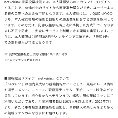
netkeirinの車券投票機能では、本人確認済みのアカウントでログイン
することで、netkeirinのサイトから直接車券購入ができ、ユーザー本人
名義の口座への出金も可能となります。本人確認には、LIQUID eKYCの
うち、本人確認書類の撮影と自撮りの顔画像を照合する方式を採用して
※1
います。この方式は、犯罪収益移転防止法に準拠した方式
で、なりす
まし不正を防止し、安全にサービスを利用できる環境を実現します。さ
※2
らに、本人確認は24時間365日
オンラインで完結でき、「最短1分」
での車券購入が可能となります。
※1 犯罪収益移転防止法施行規則６条１項１号ホ
※2 メンテナンス時間を除く
■競輪総合メディア「netkeirin」について
『netkeirin』は国内最大級の競輪情報サイトとして、最新のレース情報
や選手コメント、ニュース、現役選手コラム、予想、レース映像などを
提供しています。初心者からベテランまで、幅広い層の競輪ファンにご
利用いただいており、月間利用者数は110万人を超えます。2025年7月
より、新たに車券投票連携機能を追加し、車券購入の楽しみをより多く
の競輪ファンのみなさまにお届けします。