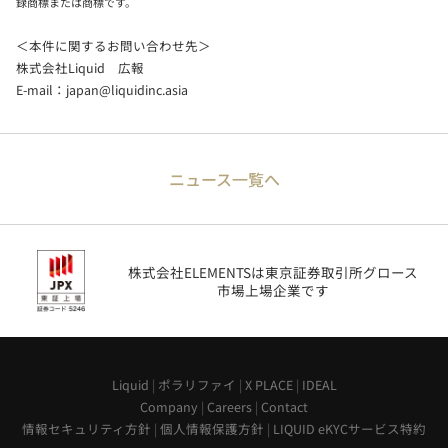
録商標または商標です。
＜本件に関するお問い合わせ先＞
株式会社Liquid 広報
E-mail：
japan@liquidinc.asia
ニュース一覧へ
株式会社ELEMENTSは東京証券取引所グロース
市場上場企業です
Liquid
|
ポラリファイ
|
X PLACE
|
IDEAL
Company
|
Careers
|
Contact
情報セキュリティ方針
|
個人情報保護方針
|
LIQUID eKYCサービス特約