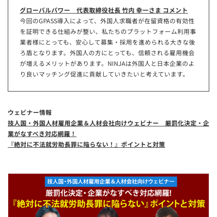
グローバルパワー 代表取締役社長 竹内 幸一さま コメント
今回のGPASS導入によって、外国人求職者が在留資格の有効性
を証明できる仕組みが整い、私たちのプラットフォーム利用事
業者様にとっても、安心して募集・採用を進められる大きな後
ろ盾となります。外国人の方にとっても、信頼される雇用機会
が増えるメリットがあります。NINJAは外国人と日本企業のよ
り良いマッチング促進に貢献していきたいと考えています。
ウェビナー情報
技人国・外国人材雇用企業＆人材会社向けウェビナー 厳罰化決定・企
業がなすべき対応網羅！
『絶対に不法就労助長罪に陥らない！』ポイントと対策