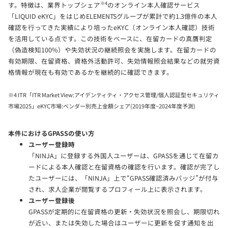
※4
す。特徴は、業界トップシェア
のオンライン本人確認サービス
「LIQUID eKYC」をはじめELEMENTSグループが累計で約1.3億件の本人
確認を行ってきた実績により培ったeKYC（オンライン本人確認）技術
を活用している点です。この技術をベースに、在留カードの真贋判定
（偽造検知100%）や失効状況の継続照会を実施します。在留カードの
有効期限、在留資格、資格外活動許可、失効情報照会結果などの就労資
格情報が現在も有効であるかを継続的に確認できます。
※4 ITR「ITR Market View:アイデンティティ・アクセス管理/個人認証型セキュリティ
市場2025」eKYC市場:ベンダー別売上金額シェア(2019年度~2024年度予測)
本件におけるGPASSの使い方
ユーザー登録時
「NINJA」に登録する外国人ユーザーは、GPASSを通じて在留カ
ードによる本人確認と在留資格の確認を行います。確認が完了し
たユーザーには、「NINJA」上で“GPASS確認済みバッジ”が付与
され、求人企業が閲覧するプロフィール上に表示されます。
ユーザー登録後
GPASSが定期的に在留資格の更新・失効状況を照会し、期限切れ
が近い、または失効した場合はユーザーに更新を促す通知を出