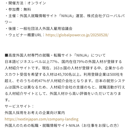
・開催方法：オンライン
・参加費：無料
・主催：外国人就職情報サイト「NINJA」運営、株式会社グローバルパ
ワー
・後援：一般社団法人外国人雇用協議会
・ウェビナー概要URL：
https://globalpower.co.jp/20250528/
■高度外国人材専門の就職・転職サイト「NINJA」について
日本語ビジネスレベル以上77％、国内在住79％の外国人材が登録する
人材紹介サイトです。現在、163ヵ国の人材が登録する中、企業からの
スカウト受信を希望する人材は45,700名以上。利用登録企業は500社を
超え、そのうちの約47％が人材紹介会社となります。日本の就労システ
ムは国外とは異なるため、人材紹介会社の支援のもと、就職活動が行え
る人材紹介サイトとして、外国人材から高い評価をいただいておりま
す。
サービスサイト：
外国人採用をお考えの企業向け案内
https://nextinjapan.com/company-landing
外国人のための転職・就職情報サイトNINJA（お仕事をお探しの方）