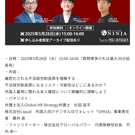
・日時：2025年5月28日（水）15:00-16:00（質問等多ければ最大30分延
長有）
・内容：
厳罰化される不法就労助長罪を理解する
不法就労助長罪になるリスク・可能性はどこにあるのか？
外国人雇用に関わる本人確認について網羅的に理解しよう
・パネリスト：
弁護士法人Global HR Strategy弁護士 杉田 昌平
株式会社Liquid 外国人向けデジタルIDウォレット「GPASS」事業責任
者 藤井 直
・ファシリテーター：株式会社グローバルパワー 代表取締役社長 竹
内 幸一