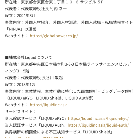
所在地：東京都台東区台東１丁目１０−６ サワビル ５F
代表者：代表取締役社長 竹内 幸一
設立：2004年8月
事業内容：外国人材紹介、外国人材派遣、外国人就職・転職情報サイト
「NINJA」の運営
Webサイト：
https://globalpower.co.jp/
■株式会社Liquidについて
所在地：東京都中央区日本橋本町3-8-3 日本橋ライフサイエンスビルデ
ィング3 5階
代表者：代表取締役 長谷川 敬起
設立：2018年12月
事業内容：生体情報、生体行動に特化した画像解析・ビッグデータ解析
（LIQUID eKYC、LIQUID Shield、LIQUID Auth等）
Webサイト：
https://liquidinc.asia
サービスサイト：
身元確認サービス「LIQUID eKYC」
https://liquidinc.asia/liquid-ekyc/
当人認証サービス「LIQUID Auth」
https://liquidinc.asia/liquid-auth/
業界横断の顔画像による不正検知サービス「LIQUID Shield」