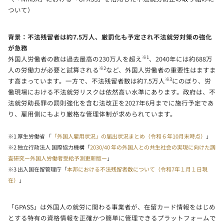
ついて）
背景：不法残留者は約7.5万人、厳罰化も予定され不法就労対策の強化
が急務
※1
外国人労働者の数は過去最高の230万人を超え
、2040年には約688万
※2
人の労働力が必要と試算される
など、外国人労働者の重要性はますま
※3
す高まっています。一方で、不法残留者数は約7.5万人
にのぼり、労
働現場における不法就労リスクは依然高い水準にあります。政府は、不
法就労助長罪の罰則強化を含む法改正を2027年6月までに施行予定であ
り、雇用側にもより厳格な管理体制が求められています。
※1 厚生労働省 「
「外国人雇用状況」の届出状況まとめ（令和６年10月末時点）
」
※2 独立行政法人 国際協力機構「
2030/40 年の外国人との共生社会の実現に向けた調
査研究ー外国人労働者受給予測更新版ー
」
※3 出入国在留管理庁「
本邦における不法残留者数について（令和7年１月１日現
在）
」
「GPASS」は外国人の就労に関わる事業者が、在留カード情報をはじめ
とする特有の資格情報を正確かつ簡単に管理できるプラットフォームで