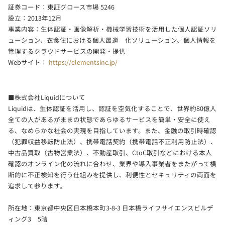
証券コード：東証グロース市場 5246
設立：2013年12月
事業内容：生体認証・画像解析・機械学習技術を活用した個人認証ソリ
ューション、衣食住における個人最適 化ソリューション、個人情報を
管理するクラウドサービスの開発・提供
Webサイト：
https://elementsinc.jp/
■株式会社Liquidについて
Liquidは、生体認証を活用し、認証を空気化することで、世界約80億人
全ての人があるがままの状態であらゆるサービスを簡単・安全に使え
る、なめらかな社会の実現を目指しています。また、金融の取引時確認
（犯罪収益移転防止法）、携帯電話契約（携帯電話不正利用防止法）、
中古品買取（古物営業法）、不動産取引、CtoC取引などにおける本人
確認のオンライン化の流れに合わせ、業界や導入事業者をまたがって横
断的に不正検知を行う仕組みを提供し、利便性とセキュリティの両面を
追求して参ります。
所在地：東京都中央区日本橋本町3-8-3 日本橋ライフサイエンスビルデ
ィング3 5階