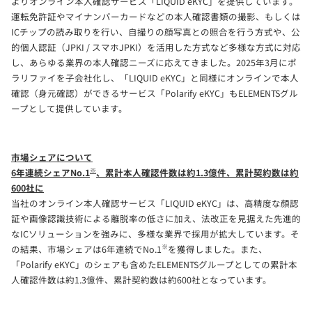
よりオンライン本人確認サービス「LIQUID eKYC」を提供しています。
運転免許証やマイナンバーカードなどの本人確認書類の撮影、もしくは
ICチップの読み取りを行い、自撮りの顔写真との照合を行う方式や、公
的個人認証（JPKI / スマホJPKI）を活用した方式など多様な方式に対応
し、あらゆる業界の本人確認ニーズに応えてきました。2025年3月にポ
ラリファイを子会社化し、「LIQUID eKYC」と同様にオンラインで本人
確認（身元確認）ができるサービス「Polarify eKYC」もELEMENTSグル
ープとして提供しています。
市場シェアについて
※
6年連続シェアNo.1
、累計本人確認件数は約1.3億件、累計契約数は約
600社に
当社のオンライン本人確認サービス「LIQUID eKYC」は、高精度な顔認
証や画像認識技術による離脱率の低さに加え、法改正を見据えた先進的
なICソリューションを強みに、多様な業界で採用が拡大しています。そ
※
の結果、市場シェアは6年連続でNo.1
を獲得しました。また、
「Polarify eKYC」のシェアも含めたELEMENTSグループとしての累計本
人確認件数は約1.3億件、累計契約数は約600社となっています。