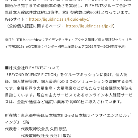
開始から完了までの離脱率の低さを実現し、ELEMENTSグループ合計で
累計本人確認件数は約1.3億件、累計契約数は約600社となっています。
Webサイト：
https://liquidinc.asia/liquid-ekyc/
（公的個人認証に関するページ：
https://liquidinc.asia/jpki/
）
※ITR「ITR Market View：アイデンティティ・アクセス管理／個人認証型セキュリテ
ィ市場2025」eKYC市場：ベンダー別売上金額シェア(2019年度～2024年度予測)
■株式会社ELEMENTSについて
「BEYOND SCIENCE FICTION」をグループミッションに掲げ、個人認
証、個人情報管理、個人最適化の 3 つのソリューションを展開する会社
です。金融犯罪や大量生産・大量廃棄などがもたらす社会課題の解決を
目指しています。現在の主力サービスであるオンライン本人確認サービ
スは、金融や通信など幅広い業界で 約600社に導入されています。
所在地：東京都中央区日本橋本町3-8-3 日本橋ライフサイエンスビルデ
ィング3 5階
代表者：代表取締役会長 久田 康弘
代表取締役社長 長谷川 敬起