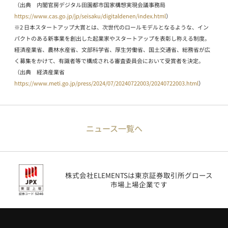
（出典 内閣官房デジタル田園都市国家構想実現会議事務局
https://www.cas.go.jp/jp/seisaku/digitaldenen/index.html
）
※2 日本スタートアップ大賞とは、次世代のロールモデルとなるような、イン
パクトのある新事業を創出した起業家やスタートアップを表彰し称える制度。
経済産業省、農林水産省、文部科学省、厚生労働省、国土交通省、総務省が広
く募集をかけて、有識者等で構成される審査委員会において受賞者を決定。
（出典 経済産業省
https://www.meti.go.jp/press/2024/07/20240722003/20240722003.html
）
ニュース一覧へ
株式会社ELEMENTSは東京証券取引所グロース
市場上場企業です