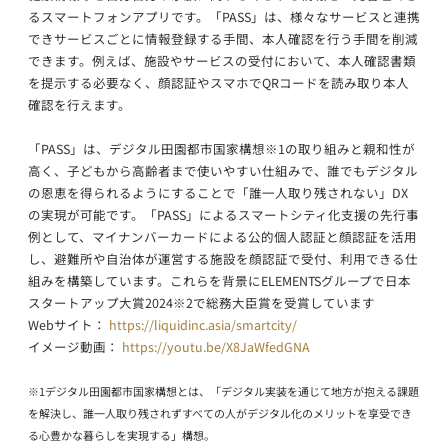
るスマートフォンアプリです。「PASS」は、様々なサービスと連携
できサービスごとに情報登録する手間、本人確認を行う手間を削減
できます。例えば、施設やサービスの受付において、本人確認書類
を提示する必要なく、顔認証やスマホでQRコードを読み取り本人
確認を行えます。
「PASS」は、デジタル田園都市国家構想※1の取り組みと親和性が
高く、子どもから高齢者まで使いやすい仕組みで、誰でもデジタル
の恩恵を得られるようにすることで「誰一人取り残されない」DX
の実現が可能です。「PASS」によるスマートシティ化支援の先行事
例として、マイナンバーカードによる公的個人認証と顔認証を活用
し、避難所や自治体が運営する施設を顔認証で受付、利用できる仕
組みを構築しています。これらを背景にELEMENTSグループで日本
スタートアップ大賞2024※2で総務大臣賞を受賞しています
Webサイト：
https://liquidinc.asia/smartcity/
イメージ動画：
https://youtu.be/X8JaWfedGNA
※1デジタル田園都市国家構想とは、「デジタル実装を通じて地方が抱える課題
を解決し、誰一人取り残されずすべての人がデジタル化のメリットを享受でき
る心豊かな暮らしを実現する」構想。