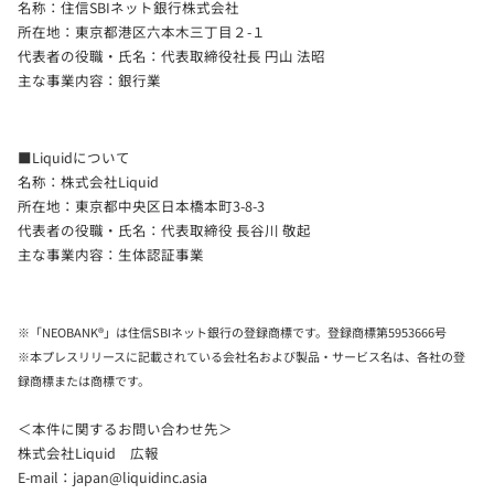
名称：住信SBIネット銀行株式会社
所在地：東京都港区六本木三丁目２-１
代表者の役職・氏名：代表取締役社長 円山 法昭
主な事業内容：銀行業
■Liquidについて
名称：株式会社Liquid
所在地：東京都中央区日本橋本町3-8-3
代表者の役職・氏名：代表取締役 長谷川 敬起
主な事業内容：生体認証事業
※「NEOBANK®」は住信SBIネット銀行の登録商標です。登録商標第5953666号
※本プレスリリースに記載されている会社名および製品・サービス名は、各社の登
録商標または商標です。
＜本件に関するお問い合わせ先＞
株式会社Liquid 広報
E-mail：
japan@liquidinc.asia