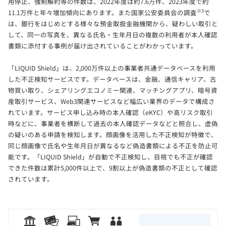
用停止、強制解約等の件数は、2022年度は約7.6万件、2023年度で約
※3
11.1万件と年々増加傾向にあります。また国家公安委員会の調査
で
は、銀行をはじめとする様々な預金取扱金融機関から、疑わしい取引と
して、同一の写真を、異なる氏名・生年月日の複数の利用者が本人確認
書類に添付する事例が届け出されていることがわかっています。
「LIQUID Shield」は、2,000万件以上の事業者共通データベースを利用
した不正検知サービスです。データベースは、金融、通信キャリア、古
物買い取り、シェアリングエコノミー関連、マッチングアプリ、暗号資
産取引サービス、Web3関連サービスなど幅広い業界のデータで構成さ
れています。サービス申し込み時の本人確認（eKYC）や高リスク取引
時などに、事業者を横断して過去の本人確認データなどと照合し、虚偽
の疑いのある申請を検知します。顔画像を活用した不正検知が特徴で、
同じ顔画像で氏名や生年月日が異なるなど偽造書類による不正を防止可
能です。「LIQUID Shield」が自動で不正検知し、目視でも不正が確認
できた件数は累計5,000件以上で、9割以上が偽造書類の不正として確認
されています。