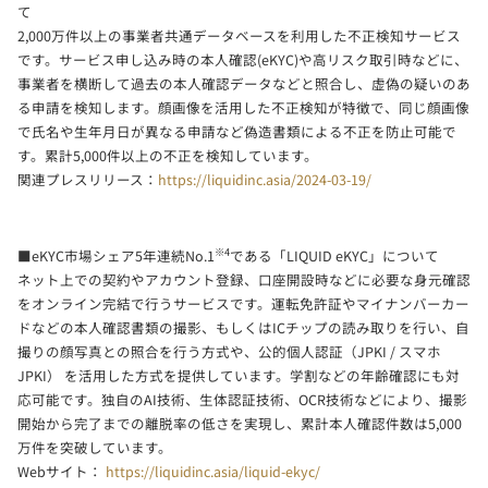
て
2,000万件以上の事業者共通データベースを利用した不正検知サービス
です。サービス申し込み時の本人確認(eKYC)や高リスク取引時などに、
事業者を横断して過去の本人確認データなどと照合し、虚偽の疑いのあ
る申請を検知します。顔画像を活用した不正検知が特徴で、同じ顔画像
で氏名や生年月日が異なる申請など偽造書類による不正を防止可能で
す。累計5,000件以上の不正を検知しています。
関連プレスリリース：
https://liquidinc.asia/2024-03-19/
※4
■eKYC市場シェア5年連続No.1
である「LIQUID eKYC」について
ネット上での契約やアカウント登録、口座開設時などに必要な身元確認
をオンライン完結で行うサービスです。運転免許証やマイナンバーカー
ドなどの本人確認書類の撮影、もしくはICチップの読み取りを行い、自
撮りの顔写真との照合を行う方式や、公的個人認証（JPKI / スマホ
JPKI） を活用した方式を提供しています。学割などの年齢確認にも対
応可能です。独自のAI技術、生体認証技術、OCR技術などにより、撮影
開始から完了までの離脱率の低さを実現し、累計本人確認件数は5,000
万件を突破しています。
Webサイト：
https://liquidinc.asia/liquid-ekyc/