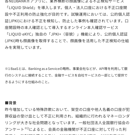
各NEOBANKⓇアプリに、業界横断の顔画像による不正検知サービス
「LIQUID Shield」を導入します。個人・法人口座における不正口座開
設や不正利用の防止強化が目的です。試験運用においては、公的個人認
証(JPKI)における不正を検知し、防止した事例も確認されています。口
座開設時の本人確認として導入するオンライン本人確認サービス
「LIQUID eKYC」独自の「JPKI+（容貌）」機能により、公的個人認証
(JPKI)時も顔画像を取得することで、顔画像を活用した不正検知の仕組
みを実現しています。
※1 BaaSとは、Banking as a Serviceの略称。事業会社などが、API等を利用して銀
行のシステムに接続することで、金融サービスを自社サービスの一部として提供で
きるようにする仕組みのこと。
■背景
昨今増加している特殊詐欺において、架空の口座や他人名義の口座が犯
罪収益の受け皿として不正に利用され、組織的に行われるマネーロンダ
リングが大きな社会問題となっています。一般社団法人全国銀行協会の
※2
アンケート
によると、会員の金融機関が不正口座に対して行った利