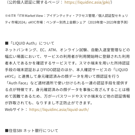
（公的個人認証に関するページ：
https://liquidinc.asia/jpki/
）
※4 ITR「ITR Market View：アイデンティティ・アクセス管理／個人認証型セキュリ
ティ市場2024」eKYC市場：ベンダー別売上金額シェア（2019年度～2023年度予測）
■「LIQUID Auth」について
ネットバンキング、EC、ATM、オンライン試験、自動入退室管理などの
幅広い場面において、サービスの利用者が利用開始時に登録された利用
者本人であるかを確認するサービスです。スマホ端末を用いた所持認証
手段の端末認証およびFIDO認証のほか、本人確認サービスの「LIQUID
eKYC」と連携して身元確認済みの顔データを用いて顔認証を行う
「Auth Face」など適材適所で使い分けられる一連の認証手段を提供す
る点が特徴です。身元確認済みの顔データを事後に改ざんすることは極
めて困難であるため、万が一パスワードやスマホ端末など他の認証情報
が詐取されても、なりすまし不正防止ができます。
Webサイト：
https://liquidinc.asia/liquid-auth/
■住信SBI ネット銀行について