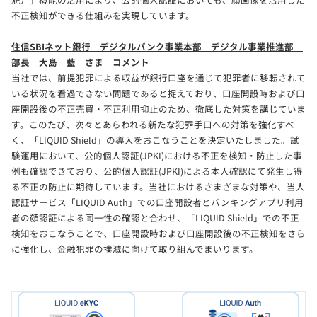
不正検知ができる仕組みを実現しています。
住信SBIネット銀行 デジタルバンク事業本部 デジタル事業推進部
部長 大島 藍 さま コメント
当社では、前提犯罪による収益が銀行口座を通じて犯罪者に移転されて
いる状況を看過できない問題であると捉えており、口座開設時および口
座開設後の不正売買・不正利用抑止のため、徹底した対策を講じていま
す。このたび、次々とあらわれる新たな犯罪手口への対策を強化すべ
く、「LIQUID Shield」の導入をおこなうことを決定いたしました。試
験運用において、公的個人認証(JPKI)における不正を検知・防止した事
例も確認できており、公的個人認証(JPKI)による本人確認にて発生し得
る不正の防止に期待しています。当社におけるさまざまな対策や、当人
認証サービス「LIQUID Auth」での口座開設者とバンキングアプリ利用
者の顔認証による同一性の確認と合わせ、「LIQUID Shield」での不正
検知をおこなうことで、口座開設時および口座開設後の不正検知をさら
に強化し、金融犯罪の撲滅に向けて取り組んでまいります。