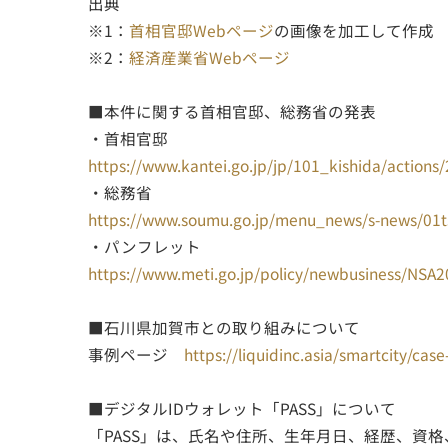
出典
※1：
首相官邸Webページ
の画像を加工して作成
※2：
経済産業省Webページ
■本件に関する首相官邸、総務省の発表
・首相官邸
https://www.kantei.go.jp/jp/101_kishida/actions
・総務省
https://www.soumu.go.jp/menu_news/s-news/01t
・パンフレット
https://www.meti.go.jp/policy/newbusiness/NSA
■石川県加賀市との取り組みについて
事例ページ
https://liquidinc.asia/smartcity/case
■デジタルIDウォレット「PASS」について
「PASS」は、氏名や住所、生年月日、経歴、資