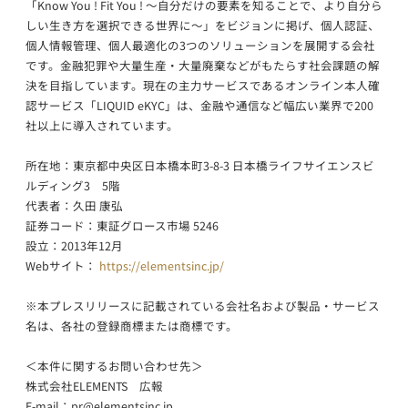
「Know You ! Fit You ! 〜自分だけの要素を知ることで、より自分ら
しい生き方を選択できる世界に〜」をビジョンに掲げ、個人認証、
個人情報管理、個人最適化の3つのソリューションを展開する会社
です。金融犯罪や大量生産・大量廃棄などがもたらす社会課題の解
決を目指しています。現在の主力サービスであるオンライン本人確
認サービス「LIQUID eKYC」は、金融や通信など幅広い業界で200
社以上に導入されています。
所在地：東京都中央区日本橋本町3-8-3 日本橋ライフサイエンスビ
ルディング3 5階
代表者：久田 康弘
証券コード：東証グロース市場 5246
設立：2013年12月
Webサイト：
https://elementsinc.jp/
※本プレスリリースに記載されている会社名および製品・サービス
名は、各社の登録商標または商標です。
＜本件に関するお問い合わせ先＞
株式会社ELEMENTS 広報
E-mail：
pr@elementsinc.jp