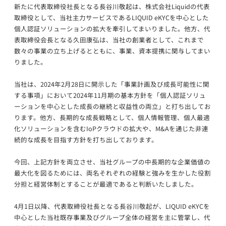
新たに代表取締役社長となる長谷川敬起は、株式会社Liquidの代表
取締役として、当社主力サービスであるLIQUID eKYCを中心とした
個人認証ソリューションの拡大を牽引してまいりました。他方、代
表取締役会長となる久田康弘は、当社の創業者として、これまで
数々の事業の立ち上げるとともに、事業、資本提携に関与してまい
りました。
当社は、2024年2月28日に開示した「事業計画及び成長可能性に関
する事項」において2024年11月期の基本方針を「個人認証ソリュ
ーションを中心とした成長の継続と収益性の両立」と打ち出してお
ります。他方、長期的な成長戦略として、個人情報管理、個人最適
化ソリューションを含むIoPクラウドの拡大や、M&Aを通じた非連
続的な成長を目指す方針を打ち出しております。
今回、上記方針を両立させ、当社グループの中長期的な企業価値の
最大化を図るためには、両名それぞれの経験と強みを生かした役割
分担と経営体制とすることが最適であると判断いたしました。
4月1日以降、代表取締役社長となる長谷川敬起が、LIQUID eKYCを
中心とした当社既存事業及びグループ全体の経営を主に管掌し、代