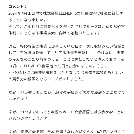
コメント：
2024 年4月１日付で株式会社ELEMENTSの代表取締役社長に就任す
ることになりました。
そして、昨年12月に創業10年を迎えた当社グループは、新たな経営
体制で、さらなる事業拡大に向けて始動いたします。
過去、Web専業の事業に従事していた私は、次に取組みたい領域と
して、先端技術を通して、リアル社会を革新し、「今はない、未来
のみんなの当たり前をつくる」ことに貢献したいと考えており、そ
の頃に、ELEMENTS創業者の久田と出会いました。そして、
ELEMENTSには画像認識技術（今となっては画像生成技術も）とい
う競争力の根源となるシーズがありました。
なぜ、引っ越しをしたら、諸々の手続きが未だに面倒なままなので
しょうか？
なぜ、いつまでたっても無数のカードや会員証を持ち歩かないとい
けないのでしょうか？
なぜ、電車に乗る際、改札を通らなければならないのでしょうか？