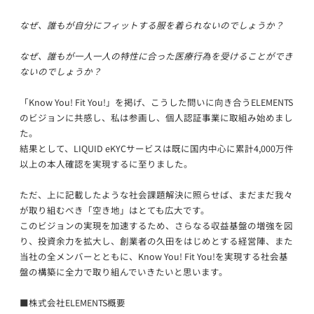
なぜ、誰もが自分にフィットする服を着られないのでしょうか？
なぜ、誰もが一人一人の特性に合った医療行為を受けることができ
ないのでしょうか？
「Know You! Fit You!」を掲げ、こうした問いに向き合うELEMENTS
のビジョンに共感し、私は参画し、個人認証事業に取組み始めまし
た。
結果として、LIQUID eKYCサービスは既に国内中心に累計4,000万件
以上の本人確認を実現するに至りました。
ただ、上に記載したような社会課題解決に照らせば、まだまだ我々
が取り組むべき「空き地」はとても広大です。
このビジョンの実現を加速するため、さらなる収益基盤の増強を図
り、投資余力を拡大し、創業者の久田をはじめとする経営陣、また
当社の全メンバーとともに、Know You! Fit You!を実現する社会基
盤の構築に全力で取り組んでいきたいと思います。
■株式会社ELEMENTS概要