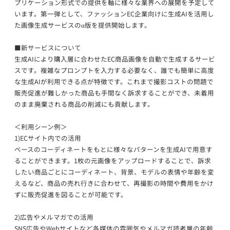
プリケーション形式での提供を軸に様々な業界への展開を予定して
います。第一弾として、ファッションEC企業向けに生成AIを活用し
た画像生成サービスのα版を提供開始します。
■新サービスについて
生成AIにより購入層に合わせたEC商品画像を自動で生成するサービ
スです。複雑なプロンプトを入力する必要なく、誰でも簡単に高度
な生成AIが利用できる点が特徴です。これまで撮影コストの問題で
販売促進が難しかった商品も手間なく訴求することができ、未着用
のまま廃棄される商品の削減にも貢献します。
＜利用シーン例＞
1)ECサイト内での活用
ベースのコーディネートをもとに様々なパターンを生成AIで用意す
ることができます。1枚の元画像をアップロードすることで、訴求
したい商品ごとにコーディネート、背景、モデルの表情や年齢を変
えるなど、商品の売れ行きに合わせて、再撮影の時間や費用をかけ
ずに販売促進を図ることが可能です。
2)広告やメルマガでの活用
SNS広告やWebサイトなど各媒体の雰囲気やメルマガ読者層の年齢