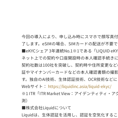
今回の導入により、申し込み時にスマホで顔写真
了します。eSIMの場合、SIMカードの配送が不
■eKYCシェア 3年連続No.1※1である「LIQUID e
ネット上での契約や口座開設時の本人確認手続き
契約社数は100社を突破し、契約時や住所変更な
証やマイナンバーカードなどの本人確認書類の撮影
す。独自のAI技術、生体認証技術、OCR技術な
Webサイト：
https://liquidinc.asia/liquid-ekyc/
※1 ITR「ITR Market View：アイデンテ
測）
■株式会社Liquidについて
Liquidは、生体認証を活用し、認証を空気化す