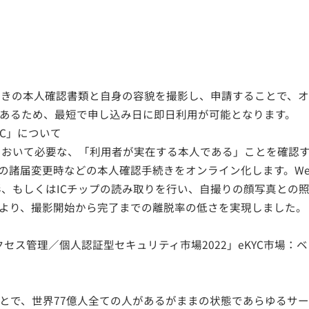
付きの本人確認書類と自身の容貌を撮影し、申請することで、
要であるため、最短で申し込み日に即日利用が可能となります。
KYC」について
において必要な、「利用者が実在する本人である」ことを確認
どの諸届変更時などの本人確認手続きをオンライン化します。W
、もしくはICチップの読み取りを行い、自撮りの顔写真との
どにより、撮影開始から完了までの離脱率の低さを実現しました。
ィティ・アクセス管理／個人認証型セキュリティ市場2022」eKYC市場
ることで、世界77億人全ての人があるがままの状態であらゆる