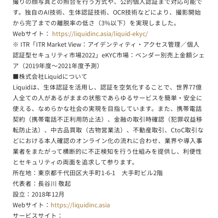
撮りの顔写真との照合を行う方式や、公的個人認証まで対応可能で
す。独自のAI技術、生体認証技術、OCR技術などにより、撮影開始
から完了までの離脱率の低さ（3%以下）を実現しました。
Webサイト：
https://liquidinc.asia/liquid-ekyc/
※ ITR「ITR Market View：アイデンティティ・アクセス管理／個人
認証型セキュリティ市場2022」eKYC市場：ベンダー別売上金額シェ
ア（2019年度～2021年度予測）
■株式会社Liquidについて
Liquidは、生体認証を活用し、認証を空気化することで、世界77億
人全ての人があるがままの状態であらゆるサービスを簡単・安全に
使える、なめらかな社会の実現を目指しています。また、携帯電話
契約（携帯電話不正利用防止法）、金融の取引時確認（犯罪収益移
転防止法）、中古品買取（古物営業法）、不動産取引、CtoC取引な
どにおける本人確認のオンライン化の流れに合わせ、業界や導入事
業者をまたがって横断的に不正検知を行う仕組みを提供し、利便性
とセキュリティの両面を追求して参ります。
所在地：東京都千代田区大手町1-6-1 大手町ビル2階
代表者：長谷川 敬起
設立：2018年12月
Webサイト：
https://liquidinc.asia
サービスサイト：