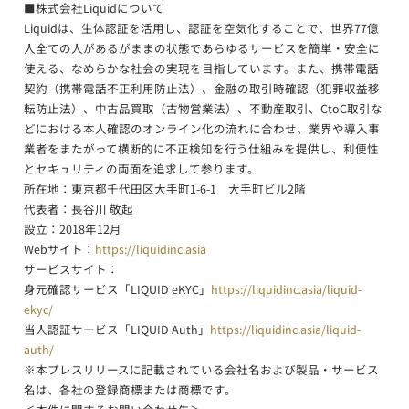
■株式会社Liquidについて
Liquidは、生体認証を活用し、認証を空気化することで、世界77億
人全ての人があるがままの状態であらゆるサービスを簡単・安全に
使える、なめらかな社会の実現を目指しています。また、携帯電話
契約（携帯電話不正利用防止法）、金融の取引時確認（犯罪収益移
転防止法）、中古品買取（古物営業法）、不動産取引、CtoC取引な
どにおける本人確認のオンライン化の流れに合わせ、業界や導入事
業者をまたがって横断的に不正検知を行う仕組みを提供し、利便性
とセキュリティの両面を追求して参ります。
所在地：東京都千代田区大手町1-6-1 大手町ビル2階
代表者：長谷川 敬起
設立：2018年12月
Webサイト：
https://liquidinc.asia
サービスサイト：
身元確認サービス「LIQUID eKYC」
https://liquidinc.asia/liquid-
ekyc/
当人認証サービス「LIQUID Auth」
https://liquidinc.asia/liquid-
auth/
※本プレスリリースに記載されている会社名および製品・サービス
名は、各社の登録商標または商標です。