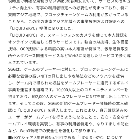
現時点で明確な規制のないWeb3の領域において、サービスのセキュ
リティ向上や、有事の利用者特定への必要性が高まっており、特に
東南アジア地域で、ブロックチェーンゲームの利用が広がっている
ことから、この度の東南アジア地域への事業展開およびSGGへの
「LIQUID eKYC」提供に至りました。
「LIQUID eKYC」は、スマートフォンのカメラを使って本人確認を
オンラインで完結して行うサービスです。独自のAI技術、生体認証
技術、OCR技術による精度の高い本人確認が特徴で、仮想通貨取引
所やメタバース関連サービスなどWeb3に関連したサービスで多く導
入されています。
SGGは、ゲームのプレーヤーに対して、ブロックチェーンゲームに
必要な価値の高いNFTの貸し出しや攻略法などのノウハウを提供
し、ゲーム内で得られた収益をゲームプレーヤーに還元するギルド
事業を運営する組織です。10,000人以上のコミュニティメンバーを
抱えており、約2,000人のゲームプレーヤーにNFTを貸し出ししてい
ます。そしてこの度、SGGの新規ゲームプレーヤー登録時の本人確
認に「LIQUID eKYC」を導入します。これにより、身元確認済みの
ユーザーがゲームプレイを行うようになることで、安心・安全なゲ
ームプレイ環境を実現し、有事の利用者特定や、なりすましの防止
など、Web3領域での安全性を強化して参ります。
■eKYCシェア 3年連続No.1※1である「LIQUID eKYC」について