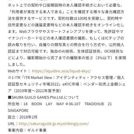
ネット上での契約や口座開設時の本人確認手続きにおいて必要な、
「利用者が実在する本人である」ことを確認する様々な身元確認方
法を提供するサービスです。契約社数は100社を突破し、契約時や
住所変更などの諸届変更時などの本人確認手続きをオンライン化し
ます。Webブラウザやスマートフォンアプリを使って、免許証やマ
イナンバーカードなどの本人確認書類の撮影、もしくはICチップの
読み取りを行い、自撮りの顔写真との照合を行う方式や、公的個人
認証まで対応可能です。独自のAI技術、生体認証技術、OCR技術な
どにより、撮影開始から完了までの離脱率の低さ（3%以下）を実現
しました。
Webサイト：
https://liquidinc.asia/liquid-ekyc/
※1 ITR「ITR Market View：アイデンティティ・アクセス管理／個人
認証型セキュリティ市場2022」eKYC市場：ベンダー別売上金額シェ
ア（2019年度～2021年度予測）
■SAURA GUILD GAMES Pte.Ltd.について
所在地：18 BOON LAY WAY ＃06-107 TRADEHUB 21
SINGAPORE
設立：2018年2月
URL：
http://sakuraguild-jp.mystrikingly.com/
事業内容：ギルド事業