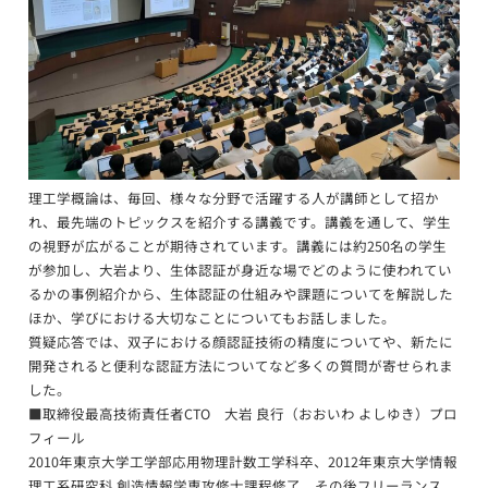
理工学概論は、毎回、様々な分野で活躍する人が講師として招か
れ、最先端のトピックスを紹介する講義です。講義を通して、学生
の視野が広がることが期待されています。講義には約250名の学生
が参加し、大岩より、生体認証が身近な場でどのように使われてい
るかの事例紹介から、生体認証の仕組みや課題についてを解説した
ほか、学びにおける大切なことについてもお話しました。
質疑応答では、双子における顔認証技術の精度についてや、新たに
開発されると便利な認証方法についてなど多くの質問が寄せられま
した。
■取締役最高技術責任者CTO 大岩 良行（おおいわ よしゆき）プロ
フィール
2010年東京大学工学部応用物理計数工学科卒、2012年東京大学情報
理工系研究科 創造情報学専攻修士課程修了、その後フリーランス、