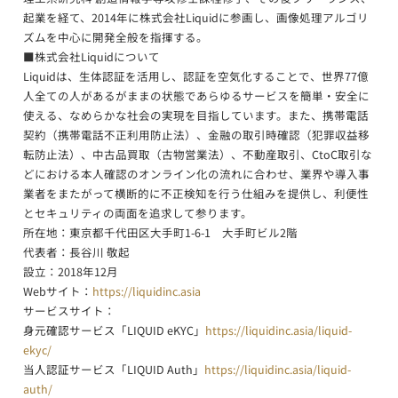
起業を経て、2014年に株式会社Liquidに参画し、画像処理アルゴリ
ズムを中心に開発全般を指揮する。
■株式会社Liquidについて
Liquidは、生体認証を活用し、認証を空気化することで、世界77億
人全ての人があるがままの状態であらゆるサービスを簡単・安全に
使える、なめらかな社会の実現を目指しています。また、携帯電話
契約（携帯電話不正利用防止法）、金融の取引時確認（犯罪収益移
転防止法）、中古品買取（古物営業法）、不動産取引、CtoC取引な
どにおける本人確認のオンライン化の流れに合わせ、業界や導入事
業者をまたがって横断的に不正検知を行う仕組みを提供し、利便性
とセキュリティの両面を追求して参ります。
所在地：東京都千代田区大手町1-6-1 大手町ビル2階
代表者：長谷川 敬起
設立：2018年12月
Webサイト：
https://liquidinc.asia
サービスサイト：
身元確認サービス「LIQUID eKYC」
https://liquidinc.asia/liquid-
ekyc/
当人認証サービス「LIQUID Auth」
https://liquidinc.asia/liquid-
auth/