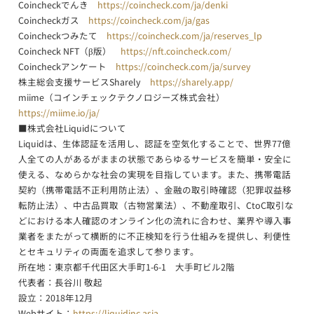
Coincheckでんき
https://coincheck.com/ja/denki
Coincheckガス
https://coincheck.com/ja/gas
Coincheckつみたて
https://coincheck.com/ja/reserves_lp
Coincheck NFT（β版）
https://nft.coincheck.com/
Coincheckアンケート
https://coincheck.com/ja/survey
株主総会支援サービスSharely
https://sharely.app/
miime（コインチェックテクノロジーズ株式会社）
https://miime.io/ja/
■株式会社Liquidについて
Liquidは、生体認証を活用し、認証を空気化することで、世界77億
人全ての人があるがままの状態であらゆるサービスを簡単・安全に
使える、なめらかな社会の実現を目指しています。また、携帯電話
契約（携帯電話不正利用防止法）、金融の取引時確認（犯罪収益移
転防止法）、中古品買取（古物営業法）、不動産取引、CtoC取引な
どにおける本人確認のオンライン化の流れに合わせ、業界や導入事
業者をまたがって横断的に不正検知を行う仕組みを提供し、利便性
とセキュリティの両面を追求して参ります。
所在地：東京都千代田区大手町1-6-1 大手町ビル2階
代表者：長谷川 敬起
設立：2018年12月
Webサイト：
https://liquidinc.asia