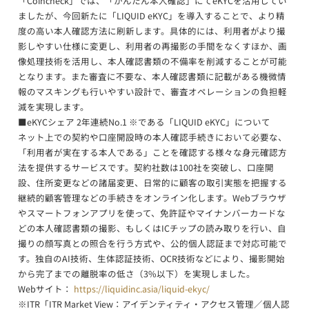
「Coincheck」では、「かんたん本人確認」にてeKYCを活用してい
ましたが、今回新たに「LIQUID eKYC」を導入することで、より精
度の高い本人確認方法に刷新します。具体的には、利用者がより撮
影しやすい仕様に変更し、利用者の再撮影の手間をなくすほか、画
像処理技術を活用し、本人確認書類の不備率を削減することが可能
となります。また審査に不要な、本人確認書類に記載がある機微情
報のマスキングも行いやすい設計で、審査オペレーションの負担軽
減を実現します。
■eKYCシェア 2年連続No.1 ※である「LIQUID eKYC」について
ネット上での契約や口座開設時の本人確認手続きにおいて必要な、
「利用者が実在する本人である」ことを確認する様々な身元確認方
法を提供するサービスです。契約社数は100社を突破し、口座開
設、住所変更などの諸届変更、日常的に顧客の取引実態を把握する
継続的顧客管理などの手続きをオンライン化します。Webブラウザ
やスマートフォンアプリを使って、免許証やマイナンバーカードな
どの本人確認書類の撮影、もしくはICチップの読み取りを行い、自
撮りの顔写真との照合を行う方式や、公的個人認証まで対応可能で
す。独自のAI技術、生体認証技術、OCR技術などにより、撮影開始
から完了までの離脱率の低さ（3%以下）を実現しました。
Webサイト：
https://liquidinc.asia/liquid-ekyc/
※ITR「ITR Market View：アイデンティティ・アクセス管理／個人認