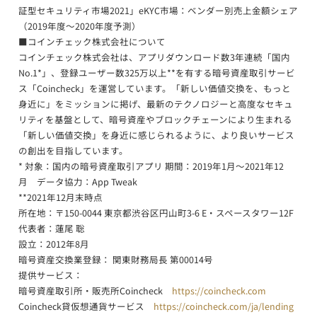
証型セキュリティ市場2021」eKYC市場：ベンダー別売上金額シェア
（2019年度～2020年度予測）
■コインチェック株式会社について
コインチェック株式会社は、アプリダウンロード数3年連続「国内
No.1*」、登録ユーザー数325万以上**を有する暗号資産取引サービ
ス「Coincheck」を運営しています。「新しい価値交換を、もっと
身近に」をミッションに掲げ、最新のテクノロジーと高度なセキュ
リティを基盤として、暗号資産やブロックチェーンにより生まれる
「新しい価値交換」を身近に感じられるように、より良いサービス
の創出を目指しています。
* 対象：国内の暗号資産取引アプリ 期間：2019年1月〜2021年12
月 データ協力：App Tweak
**2021年12月末時点
所在地：〒150-0044 東京都渋谷区円山町3-6 E・スペースタワー12F
代表者：蓮尾 聡
設立：2012年8月
暗号資産交換業登録： 関東財務局長 第00014号
提供サービス：
暗号資産取引所・販売所Coincheck
https://coincheck.com
Coincheck貸仮想通貨サービス
https://coincheck.com/ja/lending