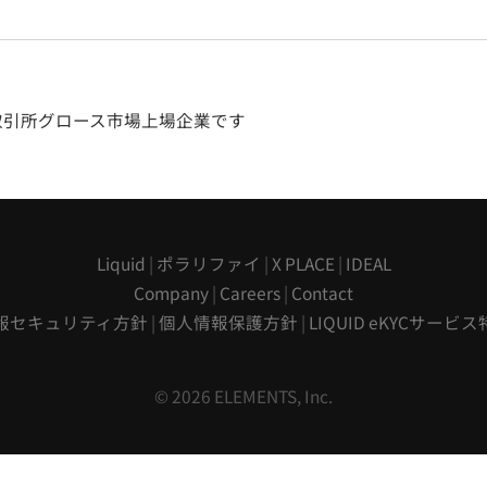
券取引所グロース市場上場企業です
Liquid
|
ポラリファイ
|
X PLACE
|
IDEAL
Company
|
Careers
|
Contact
報セキュリティ方針
|
個人情報保護方針
|
LIQUID eKYCサービ
© 2026 ELEMENTS, Inc.