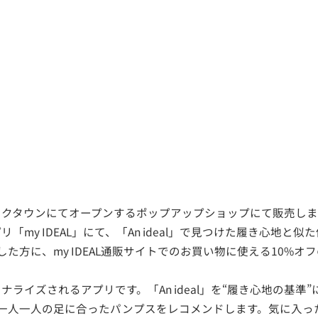
イクタウンにてオープンするポップアップショップにて販売しま
my IDEAL」にて、「An ideal」で見つけた履き心地
入した方に、my IDEAL通販サイトでのお買い物に使える10%
イズされるアプリです。「An ideal」を“履き心地の基準”
い、一人一人の足に合ったパンプスをレコメンドします。気に入