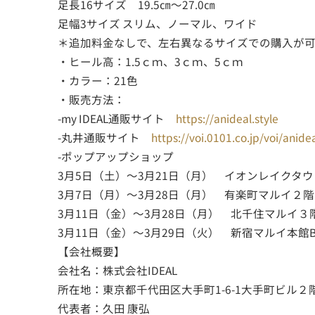
足長16サイズ 19.5㎝～27.0㎝
足幅3サイズ スリム、ノーマル、ワイド
＊追加料金なしで、左右異なるサイズでの購入が
・ヒール高：1.5ｃｍ、3ｃｍ、5ｃｍ
・カラー：21色
・販売方法：
-my IDEAL通販サイト
https://anideal.style
-丸井通販サイト
https://voi.0101.co.jp/voi/anidea
-ポップアップショップ
3月5日（土）～3月21日（月） イオンレイクタウン
3月7日（月）～3月28日（月） 有楽町マルイ２階 Fi
3月11日（金）～3月28日（月） 北千住マルイ
3月11日（金）～3月29日（火） 新宿マルイ本
【会社概要】
会社名：株式会社IDEAL
所在地：東京都千代田区大手町1-6-1大手町ビル２
代表者：久田 康弘