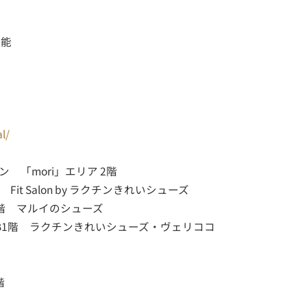
可能
l/
 「mori」エリア 2階
t Salon by ラクチンきれいシューズ
３階 マルイのシューズ
館B1階 ラクチンきれいシューズ・ヴェリココ
階