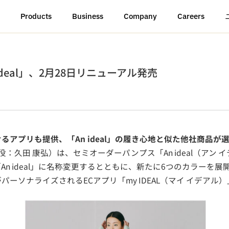
Products
Business
Company
Careers
eal」、2月28日リニューアル発売
アプリも提供、「An ideal」の履き心地と似た他社商品が
役：久田 康弘）は、セミオーダーパンプス「An ideal（アン
「An ideal」に名称変更するとともに、新たに6つのカラーを展
ソナライズされるECアプリ「my IDEAL（マイ イデアル）