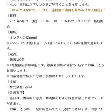
※なお、事前に以下リンクをご覧頂くことを推奨します。
”eKYCとはなにか。ドコモ口座問題で注目を集める「本人確認」”
【日時】
・2021年5月21日(金) 17:00-18:30 ※16:45からウェビナー接続開
始
【場所】
・オンライン(Zoom)
※Zoom URLは後日(当日5/21金 12時までに) Peatix経由で通知しま
す。
【定員】
・先着100名
※1社複数名参加可能です。複数名参加の場合も1名ずつお申し込み
お願いします。
※同業他社や個人の方のご参加はお断りしております。
【主催】
・株式会社Liquid
【注意事項】
・当日は、講演中の写真・動画撮影および録音は禁止とさせていた
だきます。
・お申し込みは、下記に同意いただく必要がございます。同意いた