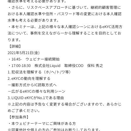
確認水準を考える必要があります。
・さらに、リスクベースアプローチに基づいて、継続的顧客管理に
おける本人確認水準や住所・パスワード等の変更における本人確認
水準も考える必要があります。
・本セミナーは、上記の様々な本人確認シーンにおけるeKYC活用方
法について、事例を交えながら一から理解することを目的としてお
ります。
【詳細】
2021年5月21日(金)
・16:45- ウェビナー接続開始
・17:00-18:30 株式会社Liquid 取締役COO 保科 秀之
1. 犯収法を理解する（ホ/ヘ/ト/ワ等）
2. eKYCの動向を理解する
－撮影方式からIC読取方式へ
－広がるeKYCの様々な利用シーン
3. LIQUID eKYCがNo.1である理由
※上記の内容は予告なく変更する場合がございますので、あらかじ
めご了承ください。
【参加条件】
・本ウェビナーテーマにご興味がある方
※同業他社や個人の方のご参加はお断りしております。